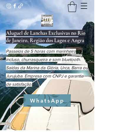
Aluguel de Lanchas Exclusivas no Rio
de Janeiro, Região dos Lagos e Angra
Passeios de 5 horas com marinheiro
incluso, churrasqueira e som bluetooth.
Saídas da Marina da Glória, Urca, Barra ou
Jurujuba. Empresa com CNPJ e garantia
de satisfação.
WhatsApp
leolocacoesdelanchasrj@gmail.com
+55 (21) 99856-7604