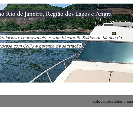
no Rio de Janeiro, Região dos Lagos e Angra
o incluso, churrasqueira e som bluetooth. Saídas da Marina da
Empresa com CNPJ e garantia de satisfação.
leolocacoesdelanchas