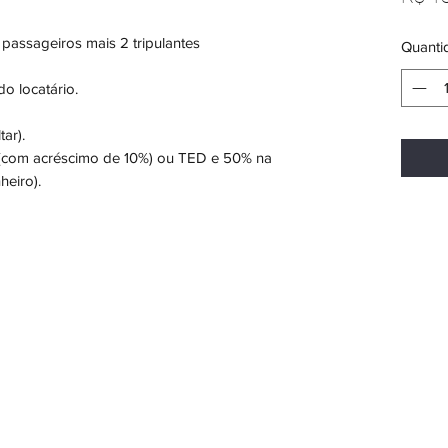
 passageiros mais 2 tripulantes
Quanti
o locatário.
ar).
(com acréscimo de 10%) ou TED e 50% na
eiro).
 sorteio de um passeio de lancha até 10 passageiros