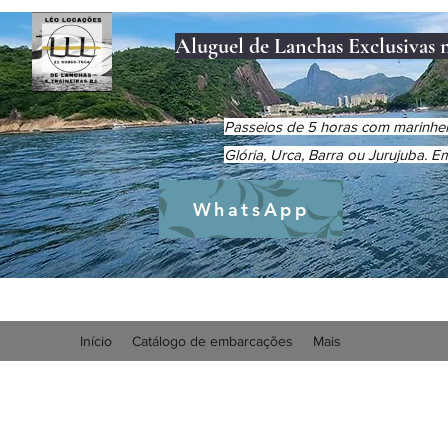
Aluguel de Lanchas Exclusivas 
Passeios de 5 horas com marinheir
Glória, Urca, Barra ou Jurujuba. 
WhatsApp
Início
Catálogo de embarcações
Mais