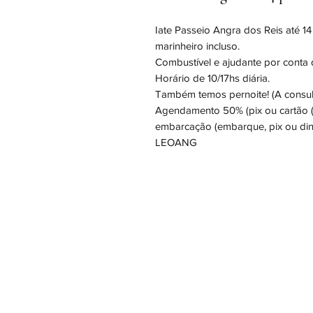
Iate Passeio Angra dos Reis até 14
marinheiro incluso.
Combustível e ajudante por conta d
Horário de 10/17hs diária.
Também temos pernoite! (A consult
Agendamento 50% (pix ou cartão 
embarcação (embarque, pix ou dinh
LEOANG
Cadastre se para concorrer ao