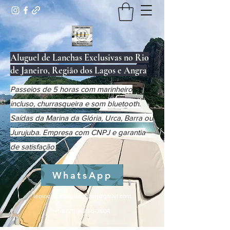
Aluguel de Lanchas Exclusivas no Rio
de Janeiro, Região dos Lagos e Angra
Passeios de 5 horas com marinheiro
incluso, churrasqueira e som bluetooth.
Saídas da Marina da Glória, Urca, Barra ou
Jurujuba. Empresa com CNPJ e garantia
de satisfação.
WhatsApp
leolocacoesdelanchasrj@gmail.com
+55 (21) 99856-7604