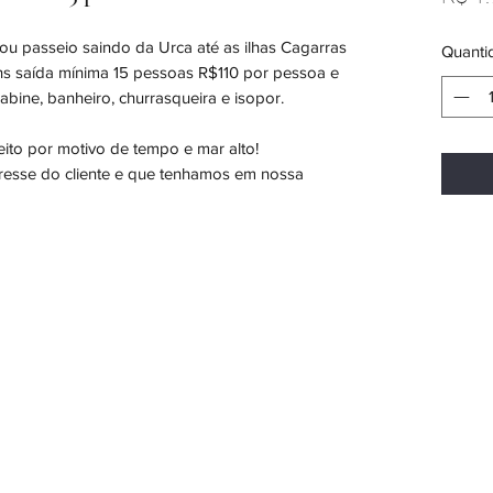
 ou passeio saindo da Urca até as ilhas Cagarras
Quanti
4 hs saída mínima 15 pessoas R$110 por pessoa e
bine, banheiro, churrasqueira e isopor.
ito por motivo de tempo e mar alto!
resse do cliente e que tenhamos em nossa
 sorteio de um passeio de lancha até 10 passageiros