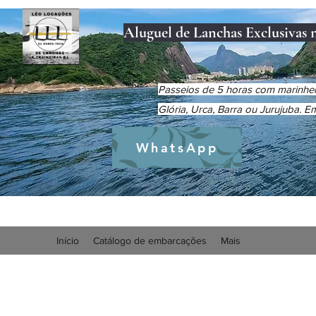
Aluguel de Lanchas Exclusivas 
Passeios de 5 horas com marinheir
Glória, Urca, Barra ou Jurujuba. 
WhatsApp
Início
Catálogo de embarcações
Mais