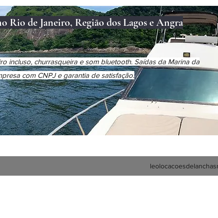
no Rio de Janeiro, Região dos Lagos e Angra
o incluso, churrasqueira e som bluetooth. Saídas da Marina da
Empresa com CNPJ e garantia de satisfação.
leolocacoesdelanchas