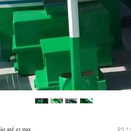
io até 25 pax
R$ 1.