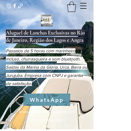
Aluguel de Lanchas Exclusivas no Rio
de Janeiro, Região dos Lagos e Angra
Passeios de 5 horas com marinheiro
incluso, churrasqueira e som bluetooth.
Saídas da Marina da Glória, Urca, Barra ou
Jurujuba. Empresa com CNPJ e garantia
de satisfação.
WhatsApp
leolocacoesdelanchasrj@gmail.com
+55 (21) 99856-7604