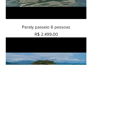
Paraty passeio 6 pessoas
Preço
R$ 2.499,00
Rio de Janeiro 10 pessoas passeio