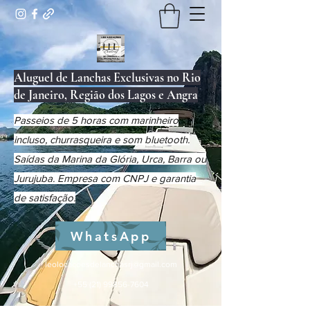
Aluguel de Lanchas Exclusivas no Rio
de Janeiro, Região dos Lagos e Angra
Passeios de 5 horas com marinheiro
incluso, churrasqueira e som bluetooth.
Saídas da Marina da Glória, Urca, Barra ou
Jurujuba. Empresa com CNPJ e garantia
de satisfação.
WhatsApp
leolocacoesdelanchasrj@gmail.com
+55 (21) 99856-7604