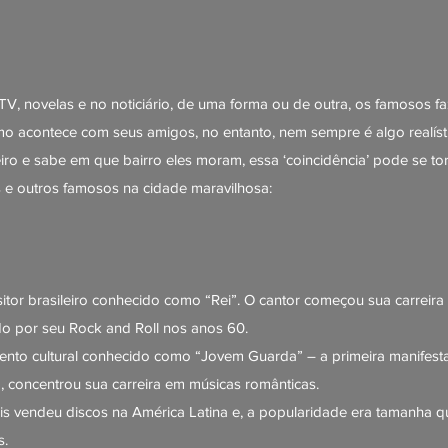
, novelas e no noticiário, de uma forma ou de outra, os famosos fa
mo acontece com seus amigos, no entanto, nem sempre é algo realís
iro e sabe em que bairro eles moram, essa ‘coincidência’ pode se to
s e outros famosos na cidade maravilhosa:
tor brasileiro conhecido como “Rei”. O cantor começou sua carreir
do por seu Rock and Roll nos anos 60.
imento cultural conhecido como “Jovem Guarda” – a primeira manifes
 concentrou sua carreira em músicas românticas.
mais vendeu discos na América Latina e, a popularidade era tamanha 
s.