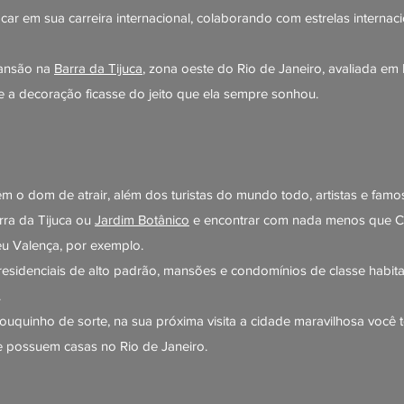
car em sua carreira internacional, colaborando com estrelas internac
mansão na
Barra da Tijuca
, zona oeste do Rio de Janeiro, avaliada em
e a decoração ficasse do jeito que ela sempre sonhou.
m o dom de atrair, além dos turistas do mundo todo, artistas e fam
arra da Tijuca ou
Jardim Botânico
e encontrar com nada menos que Ch
eu Valença, por exemplo.
s residenciais de alto padrão, mansões e condomínios de classe habi
.
ouquinho de sorte, na sua próxima visita a cidade maravilhosa você 
 possuem casas no Rio de Janeiro.