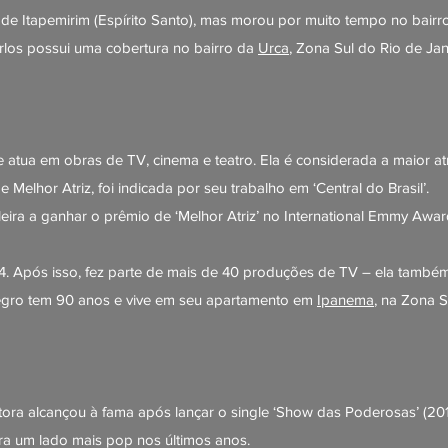
e Itapemirim (Espírito Santo), mas morou por muito tempo no bairro
arlos possui uma cobertura no bairro da
Urca
, Zona Sul do Rio de Jan
atua em obras de TV, cinema e teatro. Ela é considerada a maior atr
e Melhor Atriz, foi indicada por seu trabalho em ‘Central do Brasil’.
leira a ganhar o prêmio de ‘Melhor Atriz’ no International Emmy Aw
. Após isso, fez parte de mais de 40 produções de TV – ela també
negro tem 90 anos e vive em seu apartamento em
Ipanema
, na Zona S
tora alcançou à fama após lançar o single ‘Show das Poderosas’ (201
ara um lado mais pop nos últimos anos.