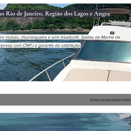
no Rio de Janeiro, Região dos Lagos e Angra
o incluso, churrasqueira e som bluetooth. Saídas da Marina da
Empresa com CNPJ e garantia de satisfação.
leolocacoesdelanchas