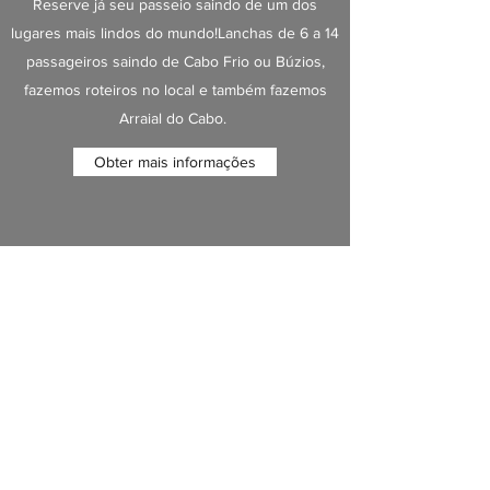
Reserve já seu passeio saindo de um dos
lugares mais lindos do mundo!Lanchas de 6 a 14
passageiros saindo de Cabo Frio ou Búzios,
fazemos roteiros no local e também fazemos
Arraial do Cabo.
Obter mais informações
Cadastre se para concorrer ao sorteio
de um passeio de lancha até 10
passageiros
Formulário de inscrição