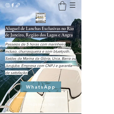
Aluguel de Lanchas Exclusivas no Rio
de Janeiro, Região dos Lagos e Angra
Passeios de 5 horas com marinheiro
incluso, churrasqueira e som bluetooth.
Saídas da Marina da Glória, Urca, Barra ou
Jurujuba. Empresa com CNPJ e garantia
de satisfação.
WhatsApp
leolocacoesdelanchasrj@gmail.com
+55 (21) 99856-7604