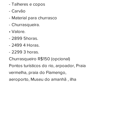
- Talheres e copos
- Carvão
- Material para churrasco
- Churrasqueira.
• Valore.
- 2899 5horas.
- 2499 4 Horas.
- 2299 3 horas.
Churrasqueiro R$150 (opcional)
Pontos turísticos do rio, arpoador, Praia
vermelha, praia do Flamengo,
aeroporto, Museu do amanhã , ilha
fiscal, Praia de Adão e Eva, ilhas
Cagarras ou Itaipu.
Embarque na Urca.
Agendamento 50% e 50% na lancha no
embarque pix ou dinheiro.