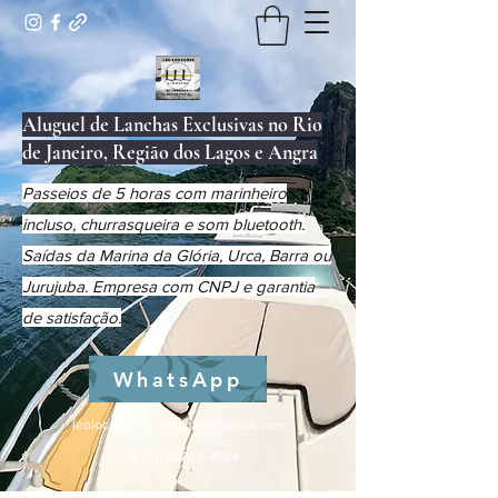
Aluguel de Lanchas Exclusivas no Rio
de Janeiro, Região dos Lagos e Angra
Passeios de 5 horas com marinheiro
incluso, churrasqueira e som bluetooth.
Saídas da Marina da Glória, Urca, Barra ou
Jurujuba. Empresa com CNPJ e garantia
de satisfação.
WhatsApp
leolocacoesdelanchasrj@gmail.com
+55 (21) 99856-7604